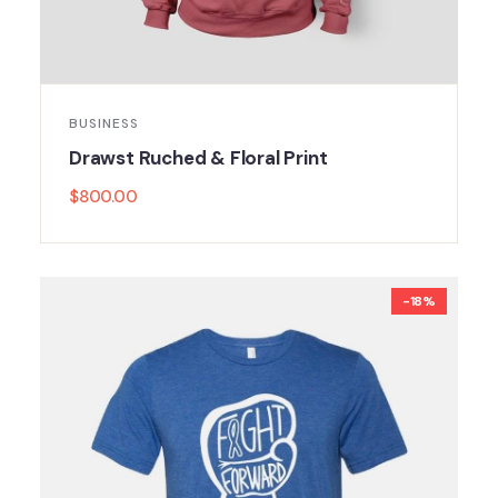
BUSINESS
Drawst Ruched & Floral Print
$
800.00
-18%