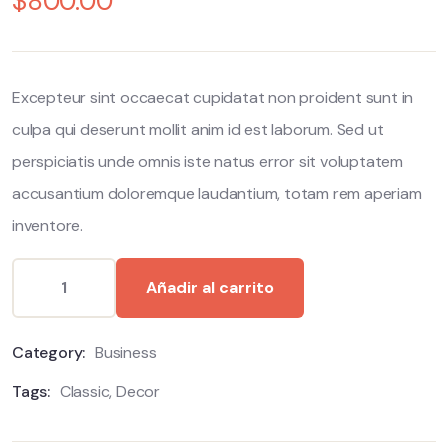
$
800.00
of
based
on
customer
ratings
Excepteur sint occaecat cupidatat non proident sunt in
culpa qui deserunt mollit anim id est laborum. Sed ut
perspiciatis unde omnis iste natus error sit voluptatem
accusantium doloremque laudantium, totam rem aperiam
inventore.
Añadir al carrito
Category:
Business
Tags:
Classic
,
Decor