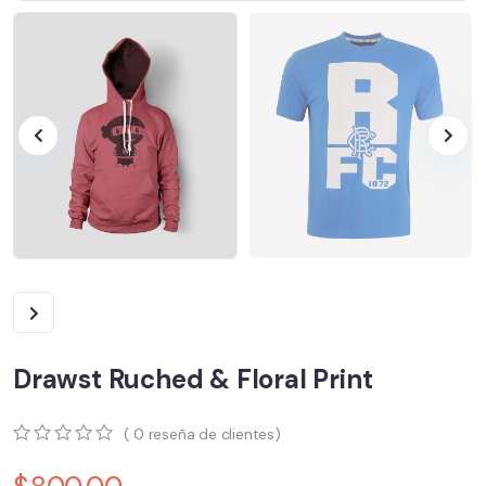
Drawst Ruched & Floral Print
(
0
reseña de clientes)
0
5
0
out