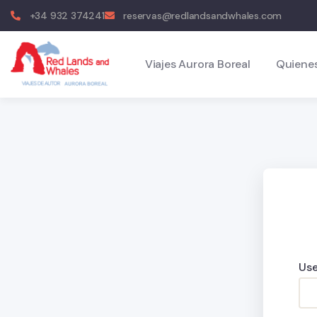
+34 932 374241
reservas@redlandsandwhales.com
Viajes Aurora Boreal
Quiene
Use