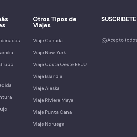
más
Otros Tipos de
SUSCRIBETE
es
Viajes
Acepto todos 
mbinados
Viaje Canadá
Familia
Viaje New York
 Grupo
Viaje Costa Oeste EEUU
Viaje Islandia
edida
Viaje Alaska
ntura
Viaje Riviera Maya
Lujo
Viaje Punta Cana
Viaje Noruega