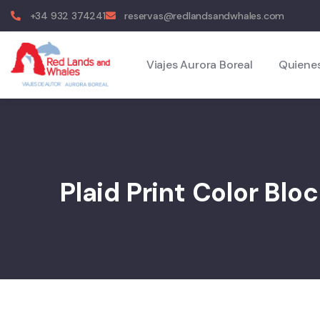
+34 932 374241
reservas@redlandsandwhales.com
Viajes Aurora Boreal
Quiene
Plaid Print Color Blo