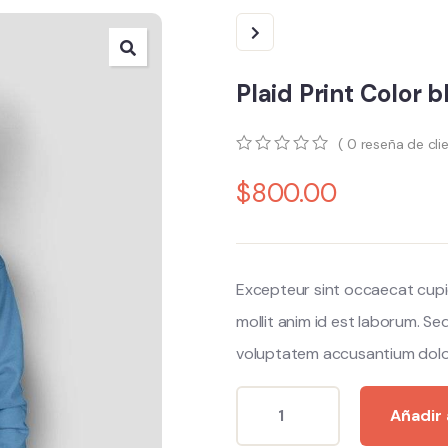
Plaid Print Color 
(
0
reseña de cli
0
5
0
$
800.00
out
of
based
on
customer
ratings
Excepteur sint occaecat cupi
mollit anim id est laborum. Se
voluptatem accusantium dolo
Añadir 