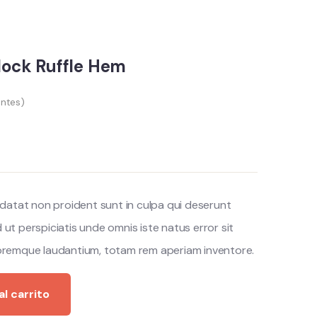
block Ruffle Hem
entes)
datat non proident sunt in culpa qui deserunt
d ut perspiciatis unde omnis iste natus error sit
remque laudantium, totam rem aperiam inventore.
al carrito