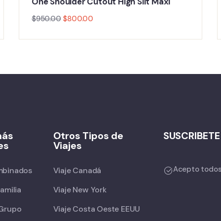
One Shoulder Cutout High Slit Maxi
$
950.00
$
800.00
más
Otros Tipos de
SUSCRIBETE
es
Viajes
Acepto todos 
mbinados
Viaje Canadá
Familia
Viaje New York
 Grupo
Viaje Costa Oeste EEUU