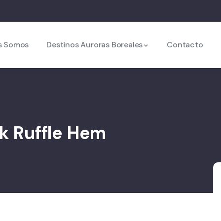
s Somos
Destinos Auroras Boreales
Contacto
ck Ruffle Hem