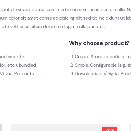
vulputate vitae sodales uam morbi non sem lacus porta mollis.
m dolor sit amet conse adipisicing elit sed do incididunt ut l
tate velit esse cillum dolore eu fugiat nulla pariatur.
Why choose product?
t and smooth
Create Store-specific attri
lor, etc.), bundled
Simple, Configurable (e.g. si
Virtual Products
Downloadable/Digital Produ
-16%