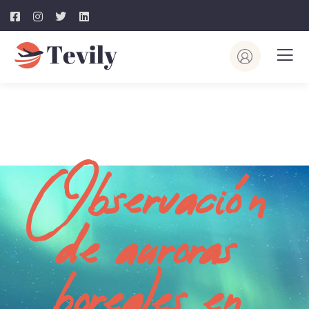
Observación 
de auroras 
boreales en 