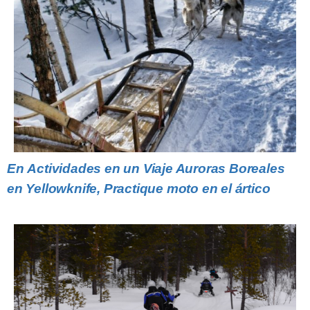
En
Actividades en un Viaje Auroras Boreales
en Yellowknife,
Practique moto en el ártico